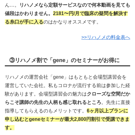
ん…。
リハノメなら定額サービスなので何本動画を見ても
値段はかわりません。
2181〜円/月で臨床の疑問を解決す
る糸口が手に入る
のはかなりオススメです。
>>リハノメの料金表へ
③リハノメ割で「gene」のセミナーがお得に
リハノメの運営会社「gene」はもともと会場型講習会を
運営していた会社。私もコロナが流行する前は参加した経
験があります。会場型講習会の魅力は
クローズな空間だか
らこそ講師の先生の人柄も感じ取れるところ
。先生に直接
指導してもらえるのもメリットです。
6ヶ月以上プランに
申し込むとgeneセミナーが最大2,800円割引で受講できま
す。