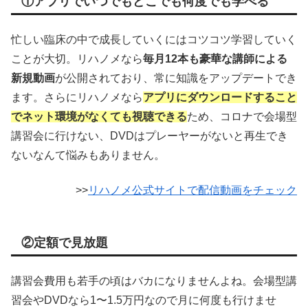
①アプリでいつでもどこでも何度でも学べる
忙しい臨床の中で成長していくにはコツコツ学習していく
ことが大切。リハノメなら
毎月12本も豪華な講師による
新規動画
が公開されており、常に知識をアップデートでき
ます。さらにリハノメなら
アプリにダウンロードすること
でネット環境がなくても視聴できる
ため、コロナで会場型
講習会に行けない、DVDはプレーヤーがないと再生でき
ないなんて悩みもありません。
>>
リハノメ公式サイトで配信動画をチェック
②定額で見放題
講習会費用も若手の頃はバカになりませんよね。会場型講
習会やDVDなら1〜1.5万円なので月に何度も行けませ