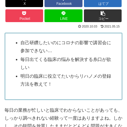
X
Facebook
はてブ
Pocket
LINE
コピー
2020.10.03
2021.05.15
自己研鑽したいのにコロナの影響で講習会に
参加できない…
毎日出てくる臨床の悩みを解決する糸口が欲
しい
明日の臨床に役立てたいからリハノメの登録
方法を教えて！
毎日の業務が忙しいと臨床でわからないことがあっても、
しっかり調べきれない経験って一度はありますよね。しか
し、その疑問を放置したままだとどんどん問題が大きくな